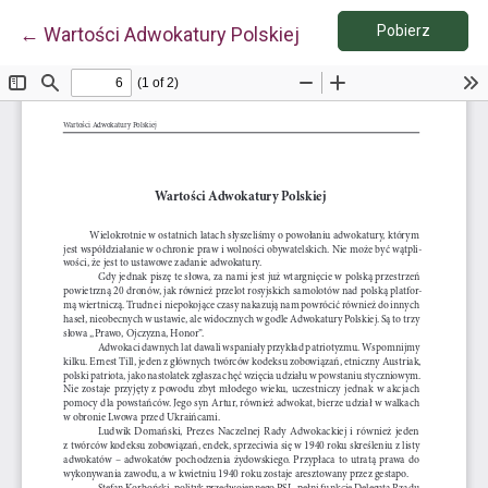
Pobierz
Wróć do szczegółów artykułu
Pobierz
←
Wartości Adwokatury Polskiej