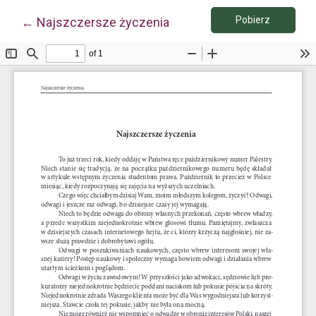
Pobierz P
Wróć do szczegółów artykułu
Pobierz
←
Najszczersze życzenia