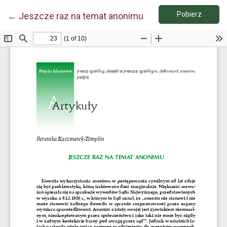
Pobierz
Wróć do szczegółów artykułu
Pobierz
←
Jeszcze raz na temat anonimu