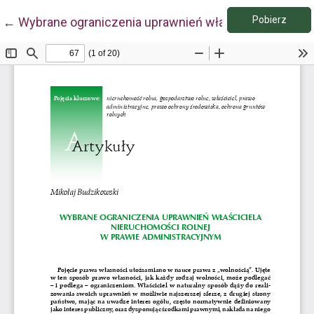
Pobie
Wróć do szczegółów artykułu
Pobierz
←
Wybrane ograniczenia uprawnień właściciela nieruch