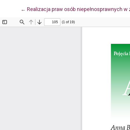
Wróć do szczegółów artykułu
←
Realizacja praw osób niepełnosprawnych w z