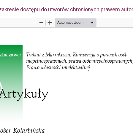
akresie dostępu do utworów chronionych prawem autorski