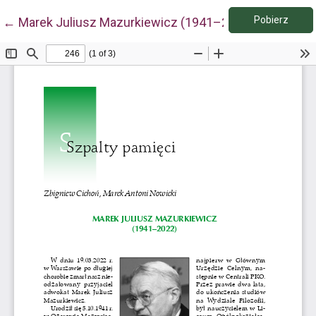
Pobie
Wróć do szczegółów artykułu
Pobierz
←
Marek Juliusz Mazurkiewicz (1941–2022)