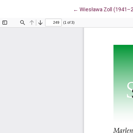
Wróć do szczegółów a
←
Wiesława Zoll (1941–