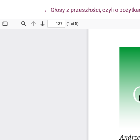
Wróć do szczegółów artykułu
←
Głosy z przeszłości, czyli o pożytk