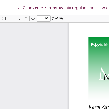
Wróć do szczegółów artykułu
←
Znaczenie zastosowania regulacji soft law