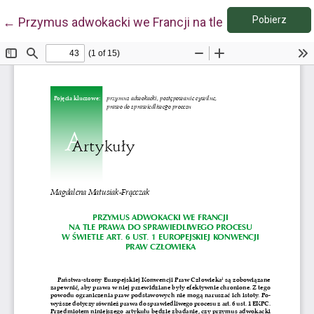
Pobie
Wróć do szczegółów artykułu
Pobierz
←
Przymus adwokacki we Francji na tle prawa do sprawi