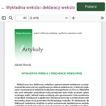
Pobie
Wróć do szczegółów artykułu
Pobierz
←
Wykładnia weksla i deklaracji wekslowej