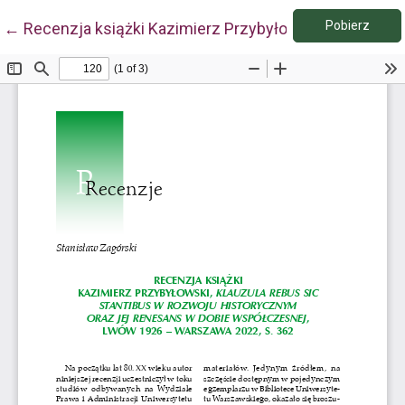
Pobie
Wróć do szczegółów artykułu
Pobierz
←
Recenzja książki Kazimierz Przybyłowski, Klauzula 