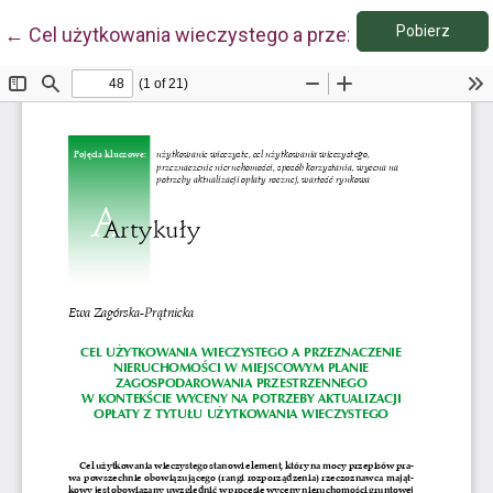
Pobie
Wróć do szczegółów artykułu
Pobierz
←
Cel użytkowania wieczystego a przeznaczenie nieru