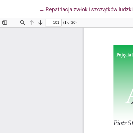
Wróć do szczegółów artykułu
←
Repatriacja zwłok i szczątków ludzk