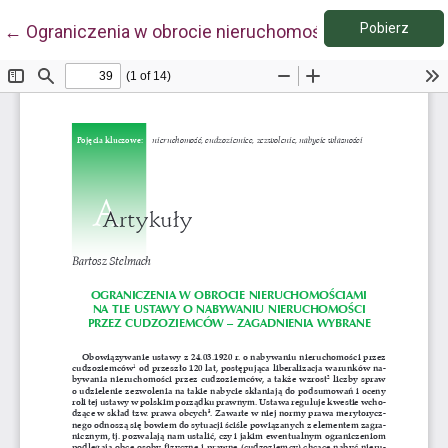
Pobie
Wróć do szczegółów artykułu
Pobierz
←
Ograniczenia w obrocie nieruchomościami na tle u