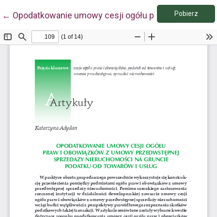
Pobie
Wróć do szczegółów artykułu
Pobierz
←
Opodatkowanie umowy cesji ogółu praw i obowiązkó