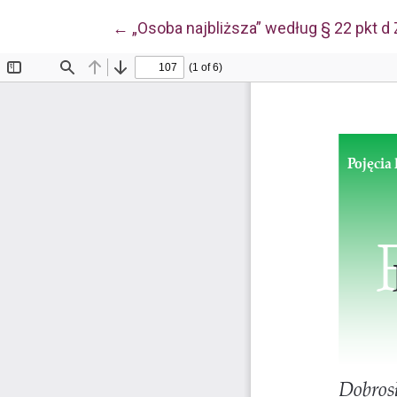
Wróć do szczegółów artykułu
←
„Osoba najbliższa” według § 22 pkt d