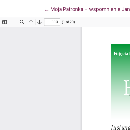
Wróć do szczegółów artykułu
←
Moja Patronka – wspomnienie Jan