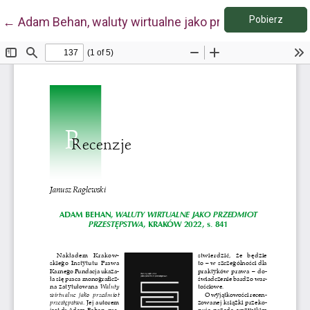
Pobie
Wróć do szczegółów artykułu
Pobierz
←
Adam Behan, waluty wirtualne jako przedmiot przest