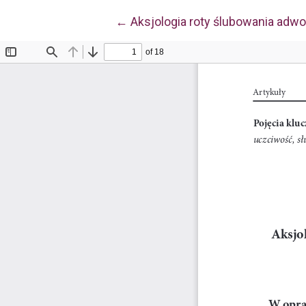
Wróć do szczegółów artykułu
←
Aksjologia roty ślubowania adwo