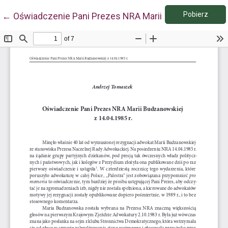
Pobie
Wróć do szczegółów artykułu
Pobierz
←
Oświadczenie Pani Prezes NRA Marii Budzanowskiej z