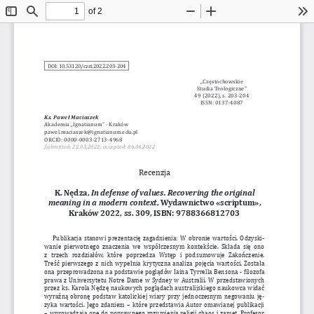
of 2
Toggle
Find
Zoom
Zoom
To
Sidebar
Out
In
DOI: 10.53120/czst.2022.203-204
„Częstochowskie
Studia Teologiczne”
49 (2022), s. 203-204
ISSN: 0137-4087
Ks. Paweł Maciaszek
Akademia „Ignatianum” - Kraków
pawel.maciaszek@ignatianum.edu.pl
ORCID: 0000-0003-2713-4968
Submitted: 22.03.2022; 
accepted: 
06.04.2022
Recenzja
K.
Nędza, 
In defense of values. Recovering the original
meaning in a modern context
, Wydawnictwo «scriptum», 
Kraków 2022, ss. 309, ISBN: 9788366812703
Publikacja
 stanowi
 prezentację
 zagadnienia:
 W obronie
 wartości.
 Odzyski-
wanie
 pierwotnego
 znaczenia
 we  współczesnym
 kontekście.
 Składa  się  ono
z  trzech
 rozdziałó
w,  które
 poprzedza  Wstęp
 i  podsumowuje
 Zakończenie. 
Treść
 pierwszego
 z nich wypełnia
 krytyczna
 analiza pojęcia wartości.
 Została 
ona przeprowadzona
 na podstawie
 poglądów
 Iaina Tyrrella
 Bensona - filozofa 
prawa
 z Uniwersytetu
 Notre
 Dame w Sydney
 w Australii.
 W przedstawionych 
przez ks.
 Karola
 Nędzę naukowych
 poglądach
 australijskiego
 naukowca
 widać 
wyraźną
 obronę
 podstaw
 katolickiej
 wiary przy jednoczesnym
 negowaniu
 ję-
zyka    wartości.
 Jego zdaniem – które
 przedstawia
 Autor
 omawianej
 publikacji 
–
wprowadzają
 one do poprawnego
 rozumienia
 religii
 chaos i zamęt.
 Profesor