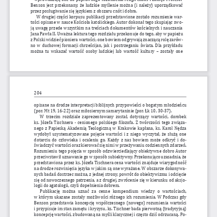
Benson jest przekonan
y, że   ludzkie myślenie
 można (i należy) uporządkować
przez posługiwanie się językiem z obszaru cnót i dobra.
W drugiej części korpusu publikacji przedstawione zostało rozumienie war-
tości opisane w nauce Kościoła katolickiego. Autor dokonał tego skupiając swo-
ją uwagę
 przede
 wszystkim
 na treściach
 dokumentów
 kościelnych
 i nauczania 
Jana Pawła II. Uważna lektura tego rozdziału przekonuje do tego, aby w papieżu  
z Polski widzieć pioniera wartości; one bowiem odgrywają znaczącą rolę zarów-
no w duchowej
 formacji
 chrześcijan, jak i postrzeganiu
 świata.
 Dla przykładu 
można tu wskazać
 wartość
 osoby
 ludzkiej lub wartość
 kultury
 – zostały one 
204
opisane na drodze interpretacji biblijnych przypowieści o bogatym młodzieńcu 
(por. Mt 19, 16-22) oraz miłosiernym samarytaninie (por. Łk 10, 30-37).
W  trzecim  rozdziale  zaprezentowany  został,  dotyczący  wartości,  dorobek 
ks. Józefa Tischnera - cenionego polskiego filozofa. Z twórczości tego związa-
nego z Papieską Akademią Teologiczną w Krakowie kapłana, ks. Karol Nędza 
wydobył usystematyzowane pojęcie wartości i z niego wyczytał, że służą one 
dotarciu do człowieka i ocaleniu go. Każdy z nas bowiem może odkryć i do
-
świadczyć wartości oraz kierować się nimi w przeżywaniu codziennych zdarzeń. 
Rozumieniu tego pojęcia w sposób odzwierciedlający obiektywne dobro Autor 
przeciwstawił uznawanie go w sposób subiektywny. Przekonująco uzasadnia, że 
przedstawiona przez ks. Józefa Tischnera cena wartości znajduje wiarygodność 
na drodze rozwinięcia języka w jakim są one wyrażane. W obszarze dokonywa-
nych badań dostrzec można, z jednej strony, powrót do obiektywizmu i odcięcie 
się od nowoczesnego patrzenia, a z drugiej, zwrócenie się w kierunku od aksjo
-
logii do agatologii, czyli dopełnienia dobrem.
Publikację  można  uznać  za  cenne  kompendium  wiedzy  o  wartościach, 
w którym ukazane zostały możliwości różnego ich rozumienia. W Podczas gdy 
Benson przedstawia koncepcję współczesnego (nowego) rozumienia wartości 
i przypisuje im stan zamętu i kryzysu, ks. Tischner bada pierwotną (tradycyjną) 
koncepcję wartości, zbudowaną na myśli klasycznej i często dziś odrzucaną. Po-