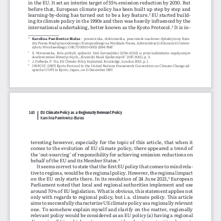
in the EU. It set an interim target of 55% emission reduction by 2030. But 
before  that,  European  climate  policy  has  been  built  up  step  by  step  and  
learning-by-doing has turned out to be a key feature.
  EU  started  build
-
2
ing its climate policy in the 1990s and then was heavily influenced by the 
international undertaking, better known as the Kyoto Protocol.
 It is in
-
3
* 
Karolina Pawiłowicz-Białas
 – prawniczka, doktorantka, pracownik naukowo-dydaktyczny Kate
-
dry Prawa Międzynarodowego i Europejskiego na Wydziale Prawa, Administracji i Ekonomii Uniwer
-
sytetu Wrocławskiego; ORCID 0000-0002-2184-7847.
  S. Mrozowska, 
Rola polityki spó
jno ści Unii Europejskiej (2014–2020) w przeciwdziałaniu negatywnym 
1
skutkom zmian klimatycznych
, „Roczniki Nauk Społecznych” 2017, 9(45), p. 
3.
J. Delbeke, P. Vis, 
EU Climate Policy Explained
, Routledge, London 2015, p. 1.
2
UNFCCC (1997) Kyoto Protocol to the United Nations Framework Convention on Climate Change ad
-
3
opted at COP3 in Kyoto, Japan, on 11 December 1997.
140
EU Climate Policy as a 
Regionally Relevant Policy
Karolina Pawiłowicz-Białas
teresting however, especially for the topic of this article, that when it 
comes to the evolution of EU climate policy, there appeared a trend of 
the ‘out-sourcing’ of responsibility for achieving emission reductions on 
behalf of the EU and its Member States.
4
It seems correct to state that the first EU policy that comes to mind rela
-
tive to regions, would be the regional policy. However, the regional impact 
on  the  EU  only  starts  there.  In  its  resolution  of  24  June  2021,
  European  
5
Parliament noted that local and regional authorities implement and use 
around 70% of EU legislation. What is obvious, this statement applies not 
only with regards to regional policy, but i.a. climate policy. This article 
aims to successfully characterize UE climate policy as a regionally relevant 
one. To somehow explain myself and clarify on the matter, regionally 
relevant policy would be considered as an EU policy (a) having a regional 
dimension (b) in which regions are considered as important implement
-