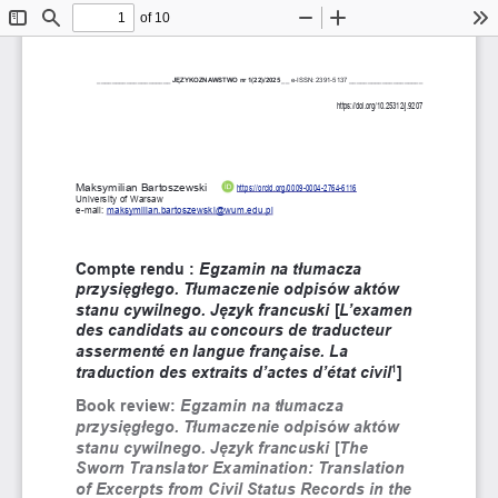
of 10
Toggle
Find
Zoom
Zoom
To
Sidebar
Out
In
JĘZYKOZNAWSTWO nr 1(22)/2025
 __ e-ISSN: 2391-5137 ____________________
____________________ 
https://doi.org/10.25312/j.9207
Maksymilian Bartoszewski 
https://orcid.org/0009-0004-2764-6116
University of Warsaw
e-mail: maksymilian.bartoszewski@wum.edu.pl
Compte rendu : 
Egzamin na tłumacza 
przysięgłego. Tłumaczenie odpisów aktów 
stanu cywilnego. Język francuski
 [
L’examen 
des candidats au concours de traducteur 
assermenté en langue française. La 
traduction des extraits d’actes d’état civil
]
1
Book review: 
Egzamin na tłumacza 
przysięgłego. Tłumaczenie odpisów aktów 
stanu cywilnego. Język francuski 
[
The 
Sworn Translator Examination: Translation 
of Excerpts from Civil Status Records in the 