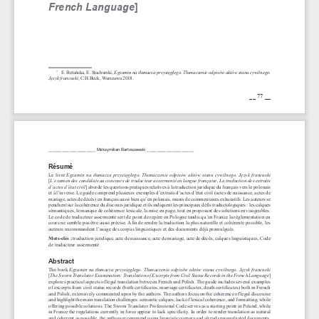
French Language
]
  E. Betańska, E. Stachurski, 
Egzamin na tłumacza przysięgłego. Tłumaczenie odpisów aktów stanu cywilnego. 
1
Język francuski
, C.H.Beck, Warszawa 2018.
__ 77 __
____________________ Maksymilian Bartoszewski ____________________
Résumé
Le livre 
Egzamin na tłumacza przysięgłego. Tłumaczenie odpisów aktów stanu cywilnego. Język francuski 
[
L’examen des candidats au concours de traducteur assermenté en langue française. La traduction des extraits 
d’actes d’état civil
] aborde les questions pratiques relatives à la traduction juridique du français vers le polonais 
et à l’inverse. Le guide comprend plusieurs exemples d’extraits d’actes d’état civil (actes de naissance, actes de 
mariage, actes de décès) en français aussi bien qu’en polonais, munis de commentaires exhaustifs. Les auteurs se 
penchent sur la cohérence du discours juridique et ils indiquent les principaux défis traductologiques : les calques 
sémantiques, le manque de cohérence lexicale, la mise en page, tout en proposant des solutions envisageables. 
Le code de traducteur assermenté sert de point de repère en Pologne tandis qu’en France la réglementation en 
cours ne semble pas être aussi précise. Afin de rendre la traduction la plus naturelle et cohérente possible, les 
auteurs recommandent l’usage des corpus linguistiques et des documents déjà promulgués. 
Mots-clés : 
traduction juridique, acte de naissance, acte de mariage, acte de décès, calques linguistiques, Code 
de traducteur assermenté 
Abstract
The book 
Egzamin na tłumacza przysięgłego. Tłumaczenie odpisów aktów stanu cywilnego. Język francuski 
[
The Sworn Translator Examination: Translation of Excerpts from Civil Status Records in the French Language
] 
explores practical aspects of legal translation between French and Polish. The guide includes several examples 
of excerpts from civil status records (birth certificates, marriage certificates, death certificates) both in French 
and Polish, extensively commented upon by the authors. The authors focus on the coherence of legal discourse 
and highlight the main translation challenges: semantic calques, lack of lexical coherence, and formatting, while 
offering possible solutions. The Sworn Translator Professional Code serves as a starting point in Poland, while 
in France the regulations currently in force appear to lack specificity. In order to render translation as natural 
and coherent as possible, the authors recommend using linguistic corpora and already promulgated documents.