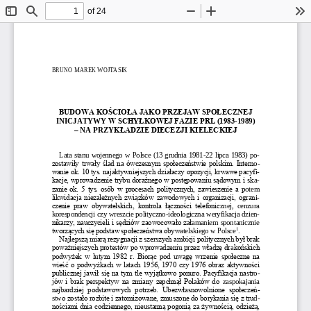
of 24
Toggle
Find
Zoom
Zoom
To
Sidebar
Out
In
BRUNO MAREK WOJTASIK
BUDOWA KOŚCIOŁA JAKO PRZEJAW SPOŁECZNEJ
INICJATYWY
W SCHYŁKOWEJ FAZIE PRL (1983
-
1989)
–
KŁADZIE DIECEZJI KIELECKIEJ
NA PRZ
Y
Lata stanu wojennego w Polsce (13 grudnia 1981
-
22 lipca 1983) p
o-
zostawiły trwały ślad na ówczesnym społe
czeństwie polskim. Intern
o-
wanie ok. 10 tys. najaktywniejszych działaczy opozycji, krwawe pacyf
i-
kacje, wprowadzenie trybu doraźnego w postępowaniu sądowym i sk
a-
zanie ok. 5 tys. osób w procesach politycznych, zawieszenie a p
o
tem 
likwidacja niezależnych związ
ków zawodowych i organizacji, ogran
i-
czenie  praw  obywatelskich,  kontrola  łączności  telefonic
z
nej,  cenzura 
korespondencji czy wreszcie polityczno
-
ideologiczna weryfikacja dzie
n-
nikarzy, nauczycieli i sędziów zaowocowało zał
a
maniem spontanicznie 
1
tworzących się
podstaw społeczeństwa obyw
a
telskiego w Polsce
. 
Najlepszą miarą rezygnacji z szerszych ambicji politycznych był brak 
poważniejszych protestów po wprowadzeniu przez władzę dr
a
końskich 
podwyżek w lutym 1982 r. Biorąc pod uwagę wrzenie sp
o
łeczne na 
wieść o
podwyżkach w latach 1956, 1970 czy 1976 obraz aktywności 
publicznej jawił się na tym tle wyjątkowo ponuro. Pacyfikacja nastr
o-
jów i brak perspektyw na zmiany zepchnął Polaków do
zaspokajania 
najbardziej  podstawowych  potrzeb.  Ubezwłasnowolnione  społecze
ń-
stw
o zostało rozbite i zatomizowane, zmuszone do
borykania się z tru
d-
nościami dnia codziennego, nieustann
ą
pogonią za żywnością, odzieżą, 