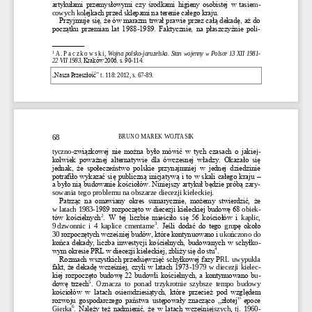
artykułami przemysłowymi czy środkami higieny osobistej w tasie
m-
lejkach przed sklepami na terenie całego kraju.
cowych k
o
Przyjmuje się, że ów marazm trwał prawie przez całą dekadę, aż do 
początku przemian lat 1988
-
1989. Faktycznie, na płaszczyźnie pol
i-
————
1
A
. 
P a c z k o w s k
i, 
Wojna polsko
-
jaruzelska. Stan wojenny w Polsce 13 XII 1981
-
22 VII 1983
, Kraków 2006, s. 90
-
114.
„Nasza Przeszłość” 
t. 11
8
: 20
1
2
, 
s. 67
-
89
.
BRUNO MAREK WOJTASIK
68
tyczno
-
związkowej nie można było mówić w tych czasach o jakie
j-
kolwiek  poważnej  alternatywie  dla  ówczesnej  władzy.  Okazało  si
ę 
jednak,  że  społeczeństwo  polskie  przynajmniej  w  jednej  dziedzinie 
potrafiło wykazać się publiczną inicjatywą i to w skali całego kraju 
–
a było nią budowanie kościołów. Niniejszy artykuł będzie próbą zar
y-
sowania tego problemu na obsz
a
rze diecezji kieleck
iej.
Patrząc  na  omawiany  okres  sumarycznie,  możemy  stwierdzić
,
że
w
latach 1983
-
1989 rozpoczęto w diecezji kieleckiej budowę 68
obie
k-
2
tów  kościelnych
.  W  tej  liczbie  mieściło  się  56  kościołów  i
kaplic, 
3
9
dzwonnic  i  4  kaplice  cmentarne
. Jeśli dodać do tego
gr
u
pę
około 
30
rozpoczętych wcześniej budów, które kontynuowano i
uko
ń
czono do 
końca dekady, liczba inwestycji kościelnych, budowanych w
schyłk
o-
4
wym okresie PRL w diecezji kieleckiej, zbliży się do stu
. 
Rozmach wszystkich przedsięwzięć schyłkowej fazy P
RL uwyp
u
kla 
fakt, że dekadę wcześniej, czyli w latach 1973
-
1979  w diecezji kiele
c-
kiej rozpoczęto budowę 22 budowli kościelnych, a kontynuowano b
u-
5
dowę  trzech
.  Oznacza  to  ponad  trzykrotnie  szybsze  tempo  budowy 
kościołów  w  latach  osie
m
dziesiątych,  które  prze
cież  pod  względem 
rozwoju gospodarczego państwa ustępowały znacząco „złotej” epoce 
6
Gierka
. Należy też nadmienić, że w latach wcześnie
j
szych,  tj.  1960
-