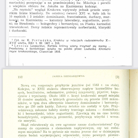
mariackiej  poczynając  a  na  przedmiejskiej  św.  Mikołaja  i  parafii
0  wiejskim  obliczu  św.  Jakuba  na  Kazimierzu  kończąc.
„Na  rzymski”  wygląd  Krakowa  wpływały  jednak  przede  wszy­
stkim  liczne  klasztory.  Do  ostatniej  ćwierci  XVI  w.  było  ich  tu 
10  męskich  i  3  żeńskie:  dominikanie,  franciszkanie,  duchacy,  m ar­
ko wj^;  na  Kazimierzu  —  kanonicy  laterańscy,  augustianie,  pauli­
ni;  na  Stradomiu  —  bożogrobcy  i  bernardyni;  na  Piasku  karmelici 
trzewiczkowi.  Domy  żeńskie  reprezentowały  norbertanki,  klaryski
1  duchaczki.
1  Cyt.
za:
K.
  Piieradzka, 
Kraków  w  relacjach  cudzoziemców  X
—
XVII  wieku
,  RKr  t.  28: 
19G7  s.  210.
2  L e s s i u s  Leonardus, 
Narada  którey  wiary  trzymać  się  mamy
  ...
Przełożona  z  łacińskiego   języka  na   polski  przez   Ludwika   Kremera
rayce  krakowskiego
,  Craoov,iae  1616.