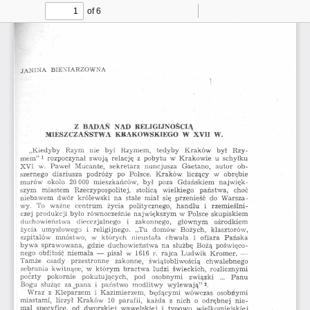
of 6
Toggle
Find
Zoom
Zoom
To
Sidebar
Out
In
JANINA  BIENIARZÓWNA
\
Z  BADAŃ  NAD  RELIGIJNOŚCIĄ
MIESZCZAŃSTWA  KRAKOWSKIEGO  W  XVII  W.
„Kiedyby  Rzym  nie  był  Rzymem,  tedyby  Kraków  był  Rzy­
mem” 1 2  rozpoczynał  swoją  relację  z  pobytu  w  Krakowie  u  schyłku 
XVI  w.  Paweł  Mucante,  sekretarz  nuncjusza  Gaetano,  autor  ob­
szernego  diariusza  podróży  po  Polsce.  Kraków  liczący  w  obrębie 
murów  około  20 000  mieszkańców,  był  poza  Gdańskiem  najw ięk­
szym  miastem  Rzeczypospolitej,  stolicą  wielkiego  państwa,  choć 
niebawem  dwór  królewski  na  stałe  miał  się  przenieść  do  W arsza­
wy.  To  ważne  centrum   życia  politycznego,  handlu  i  rzemieślni­
czej  produkcji  było  równocześnie  największym  w  Polsce  skupiskiem 
duchowieństwa   diecezjalnego   i   zakonnego,   głównym  ośrodkiem 
życia  umysłowego  i  religijnego.  „Tu  domów  Bożych,  klasztorów, 
szpitalów  mnóstwo,  w  których  nieustała  chwała  i  ofiara  Pańska 
bywa  sprawowana,  gdzie  duchowieństwa  na  służbę  Bożą  poświęco­
nego  obfitość  niemała  —  pisał  w  1616  r.  rajca  Ludwik  Kromer.  — 
Tamże  osady  przestronne  zakonne,  świątobliwością  chwalebnego 
zebrania  kwitnące,  w  którym   bractwa  ludzi  świeckich,  rozlicznymi 
poczty  pokornie  pokutujących,   pod  osobnymi  związki   ...   Panu 
Bogu  służąc  za jpana  i  państwo  modlitwy  w ylew ają” 3.
Wraz  z  Kleparzem  i  Kazimierzem,  będącymi  wówczas  osobnymi 
miastami,  liczył  Kraków  10  parafii,  każda  z  nich  o  odrębnej  nie­
mal  specyfice,  od  dworskiej  wawelskiej  i  typowo  wielkomiejskiej 