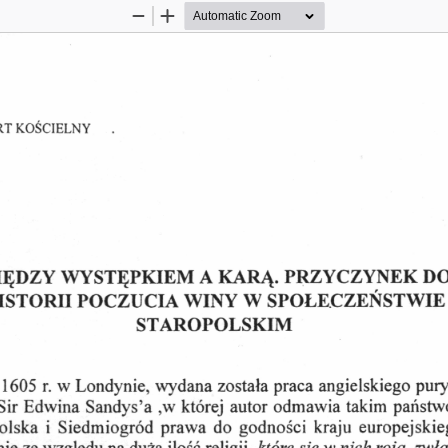
Zoom
Zoom
Out
In
RT KOŚCIELNY
IĘDZY WYSTĘPKIEM A KARĄ.  PRZYCZYNEK DO
ISTORII POCZUCIA WINY W SPOŁECZEŃSTWIE
STAROPOLSKIM
 1605 r. w Londynie, wydana została praca angielskiego pury
Sir Edwina Sandys’a ,w której  autor odmawia takim państ
olska  i  Siedmiogród  prawa  do  godności  kraju  europejskie
ie ze względu na dużą ilość religii, 
które się w nich roją, zwła