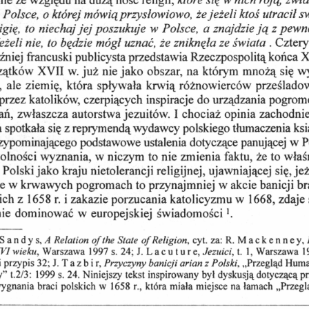
 Polsce
, 
o której mówią przysłowiowo
, 
że jeżeli ktoś utracił s
igię,  to niechaj jej poszukuje w Polsce
, 
a znajdzie ją  z pewn
eżeli nie
, 
to będzie mógł uznać
, 
że zniknęła ze świata
 . Cztery
óźniej francuski publicysta przedstawia Rzeczpospolitą końca 
zątków XVII w. już nie jako obszar, na którym mnożą się w
,  ale ziemię,  która spływała krwią różnowierców prześlado
przez katolików, czerpiących inspiracje do urządzania pogro
ań, zwłaszcza autorstwa jezuitów. I chociaż opinia zachodni
a spotkała się z reprymendą wydawcy polskiego tłumaczenia ksi
rzypominającego podstawowe ustalenia dotyczące panującej w P
olności wyznania, w niczym to nie zmienia faktu, że to właś
Polski jako kraju nietolerancji religijnej, ujawniającej się, jeż
ie w krwawych pogromach to przynajmniej w akcie banicji bra
ich z 1658 r. i zakazie porzucania katolicyzmu w 1668, zdaje 
ie dominować w europejskiej  świadomości
l.
S a n d y s, 
, cyt. za: R. M a c k e n n e y, 
A Relation of the State of Religion
, Warszawa 1997 s. 24; J. L a c u t u r e, 
, t.  1, Warszawa 1
VI wieku
Jezuici
 przypis 32; J. T a z b i r, 
, „Przegląd Huma
Przyczyny banicji arian z Polski
” t.2/3:  1999 s. 24. Niniejszy tekst inspirowany był dyskusją dotyczącą p
ygnania braci polskich w  1658 r„ która miała miejsce na łamach „Przegl