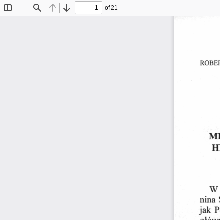
of 21
Toggle
Find
Previous
Next
Sidebar
ROBE
M
H
W 
nina 
jak  P
główn