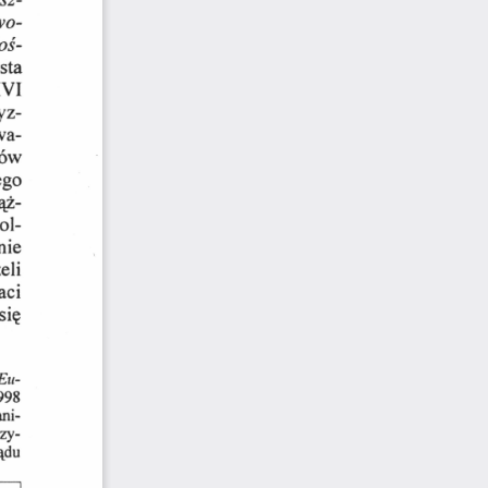
wo­
oś­
sta 
XVI 
yz­
wa­
mów 
ego 
ąż­
ol­
nie 
eli 
ci 
się 
Eu­
998 
ni­
rzy­
ądu