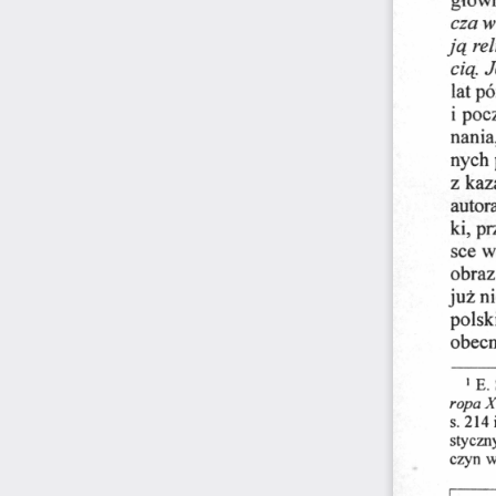
cza w
ją rel
cią. J
lat p
i poc
nania
nych 
z kaz
autor
ki, p
sce w
obraz 
już n
polsk
obecn
 E. 
1
ropa X
s. 214 i
styczny
czyn w