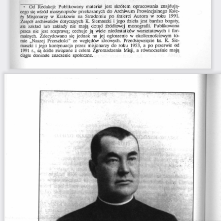
~
  Od  Redakcji:  Publikowany  materiał  jest  skrótem  opracowania  znajdują­
cego się wśród maszynopisów przekazanych  do Archiwum  Prowincjalnego Księ­
ży  Misjonarzy  w  Krakowie  na  Stradomiu  po  śmierci  Autora  w  roku  1991. 
Zespól archiwaliów dotyczących  K.  Siemaszki  i jego dzieła jest  bardzo  bogaty, 
ale  zakład  lub  zakłady  nie  mają  dotąd  źródłowej  monografii.  Publikowana 
praca  nie  jest  rozprawą;  cechuje  ją  wiele  niedostatków  warsztatowych  i  for­
malnych.  Zdecydowano  się  jednak  na  jej  ogłoszenie  w  okolicznościowym  to­
mie  „Naszej  Przeszłości”  ze  względów  ideowych.  Przedsięwzięcie  ks.  K.  Sie­
maszki  i jego  kontynuacja  przez  misjonarzy  do  roku  1953,  a  po  przerwie  od 
1991  r., są ściśle związane z celem  Zgromadzenia  Misji, a  równocześnie  mają 
ciągle  doniosłe  znaczenie  społeczne.