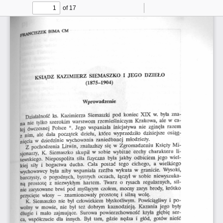
of 17
Toggle
Find
Zoom
Zoom
To
Sidebar
Out
In
^ C I S Z E K   BIMA  CM
KSIĄDZ  KAZIMIERZ  SIEMASZKO  I  JEGO  DZIEŁO
(1875-1904)
Wprowadzenie
ks.  Kazimierza  Siemaszki  pod  koniec  XIX  w.  była  zna­
Działalność 
na  nie 
szerokim  warstwom  rzemieślniczym  Krakowa,  ale w ca­
tylko 
łej  ówczesnej  Polsce  *.  Jego  wspaniała  inicjatywa  nie  zginęła  razem 
z  nim,  ale  dala  początek  dziełu,  które  wyprzedziło  dzisiejsze  osiąg­
nięcia  w  dziedzinie  wychowania  zaniedbanej  młodzieży.
Z pochodzenia  Litwin,  znalazłszy się  w  Zgromadzeniu  Księży  Mi­
sjonarzy,  K.  Siemaszko  skupił  w  sobie  wybitne  cechy  charakteru  li­
tewskiego.  Niepospolita  siła  fizyczna  była  jakby  odbiciem  jego  wiel­
kiej  siły  i  bogactwa  ducha.  Cała  postać  tego  cichego,  a  wielkiego 
wychowawcy  była  niby  wspaniała  rzeźba  wykuta  w  granicie.  Wysoki, 
barczysty,  o  pogodnych,  bystrych  oczach,  łączył  w  sobie  niewyszuka­
ną  prostotę  z  niezwykłym  hartem.  Twarz  o  rysach  regularnych,  sil­
nie zarysowane brwi  pod  myślącym  czołem,  mocny  zarys  brody,  krótko 
przycięte  włosy  -   znamionowały  prostotę  i  silną  wolę.
K.  Siemaszko  nie  był  człowiekiem  błyskotliwym.  Powściągliwy  i  po­
wolny w  mowie,  nie  był  też  dobrym  kaznodzieją.  Kazania  jego  były 
długie  i  mało  zajmujące.  Surowa  powierzchowność  kryła  głębię  ser­
ca,  współczucie  dla  innych.  Był  tam,  gdzie  nędza  i  głód,  gotów  nieść