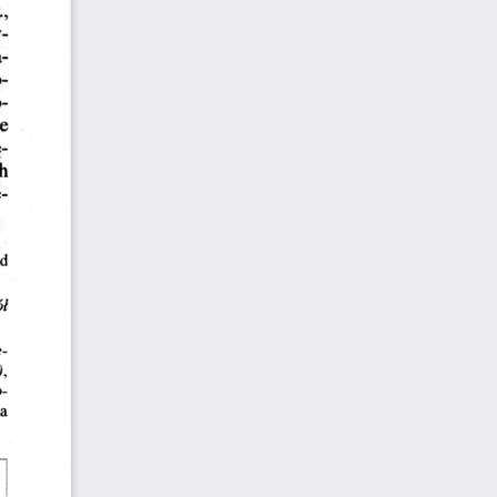
, 
y­
­
- 
o­
e 
­
h 
e­
d
ół
e­
,
-
wa