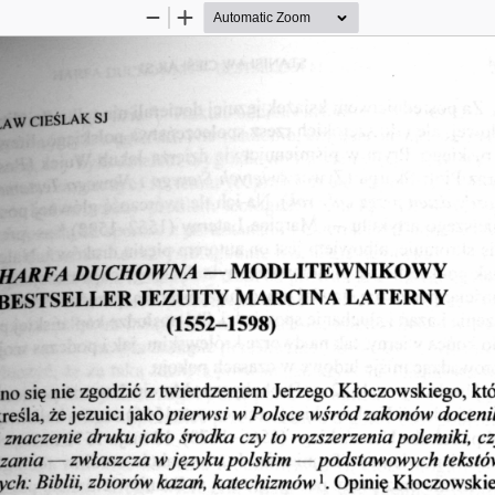
Zoom
Zoom
Out
In
AW CIEŚLAK  SJ
 MODLITEWNIKOWY
HARFA DUCHOWNA —
BESTSELLER JEZUITY MARCINA LATERNY
(1552-1598)
no się nie zgodzić z twierdzeniem Jerzego Kłoczowskiego, kt
reśla, że jezuici jako 
pierwsi w Polsce wśród zakonów docenil
 znaczenie druku jako środka czy to rozszerzenia polemiki
, 
cz
czania
— 
zwłaszcza w języku polskim
 — 
podstawowych tekstó
ych: Biblii
, 
zbiorów kazań, katechizmów
x. Opinię Kłoczowskie