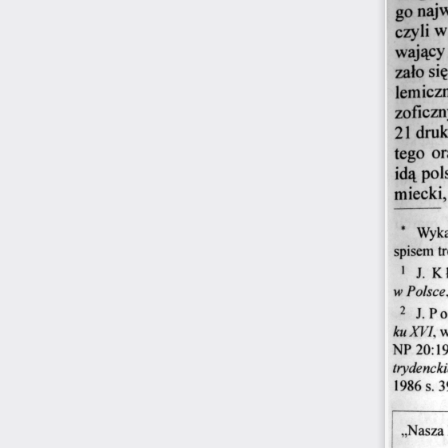
go najw
czyli w
wający
zało si
lemiczn
zoficzn
21  dr
tego  or
idą pol
miecki,
Wyka
spisem tr
1  J. 
K
w Polsce
2 
J.P
ku XVI
, 
NP 20:1964
trydencki
1986 s. 3
„Nasza 