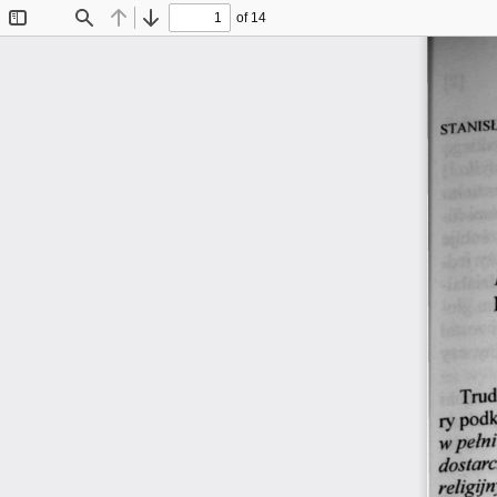
of 14
Toggle
Find
Previous
Next
Sidebar
STANISŁ
Trud
podk
ry 
w pełni
dostar
religijn