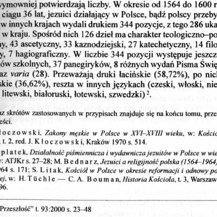
ymowniej  potwierdzają liczby. W okresie od  1564 do  1600 r.
 ciągu 36  lat, jezuici działający w Polsce,  bądź polscy przeb
 w innych krajach wydali drukiem 344 pozycje, z tego 286 uka
ę w kraju.  Spośród nich  126 dzieł ma charakter teologiczno-po
y, 43  ascetyczny, 33  kaznodziejski, 27 katechetyczny,  14  fil
y,  7  hagiograficzny.  W  liczbie  344  pozycji  występuje jeszcz
uków szkolnych, 37 panegiryków,  8 różnych wydań Pisma Świę
az 
varia
  (28).  Przeważają  druki  łacińskie  (58,72%),  po  nic
skie  (36,62%),  reszta w  innych językach  (czeski,  włoski,  ni
  litewski, białoruski, łotewski,  szwedzki)2.
z skrótów zastosowanych w przypisach znajduje się na końcu tomu, prze
eści.
Zakony  męskie  w  Polsce  w XVI—XVIII wieku
Kości
łoczowski,
,  w: 
, t. 2, red. J. 
Kłoczowski,
 Kraków  1970 s. 514.
Działalność piśmiennicza i wydawnicza jezuitów w Polsce w wi
oplatek,
Jezuici a religijność polska (1564-1964)
w: ATJKr s. 27-28; M. B e d n a r z, 
Kościół w Polsce w okresie reformacji i odnowypo
 s.  171;  S.  L i 
tak. 
ej
Historia Kościoła
, w:  H. Tüchle — C. A. Bouman,
, t. 3, Warsza
96.
Przeszłość” t. 93:2000 s. 23-48