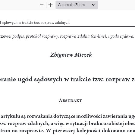
Zoom
Zoom
Out
In
 sądowych w trakcie tzw. rozpraw zdalnych
czowe: 
podpis, protokół rozprawy, rozprawa zdalna (on-line), ugoda sądowa.
 Zbigniew Miczek
ranie ugód sądowych w trakcie tzw. rozpraw 
Abstrakt
artykułu są rozważania dotyczące możliwości zawierania ug
tzw. rozpraw zdalnych, a więc w sytuacji braku osobistej obec
stron  na  rozprawie.  W  pierwszej  kolejności  dokonano  anal