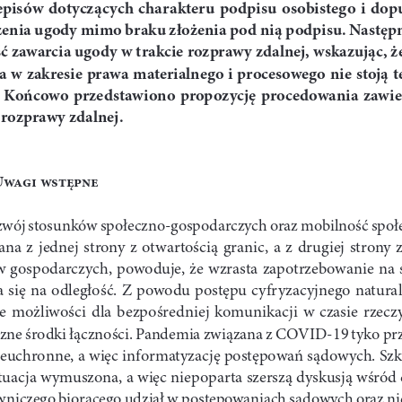
episów  dotyczących  charakteru  podpisu  osobistego  i  dop
zenia ugody mimo braku złożenia pod nią podpisu. Następn
 zawarcia ugody w trakcie rozprawy zdalnej, wskazując, ż
 w zakresie prawa materialnego i procesowego nie stoją 
  Końcowo  przedstawiono  propozycję  procedowania  zawier
 rozprawy zdalnej.
Uwagi wstępne
wój stosunków społeczno-gospodarczych oraz mobilność społe
na  z  jednej  strony  z  otwartością  granic,  a  z  drugiej  strony  z
 gospodarczych, powoduje, że wzrasta zapotrzebowanie na
 się na odległość. Z powodu postępu cyfryzacyjnego naturalne
  możliwości  dla  bezpośredniej  komunikacji  w  czasie  rzeczy
czne środki łączności. Pandemia związana z COVID-19 tyko przy
ieuchronne, a więc informatyzację postępowań sądowych. Szko
ytuacja wymuszona, a więc niepoparta szerszą dyskusją wśród 
wniczego biorącego udział w postępowaniach sądowych oraz ni