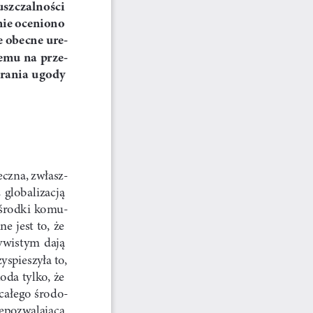
uszczalności  
ie oceniono 
e obecne ure
-
temu na prze
-
ania  ugody  
czna, zwłasz
-
  globalizacją  
 środki komu
-
 jest to, że 
wistym  dają  
spieszyła to, 
da tylko, że 
całego środo
-
epozwalająca 