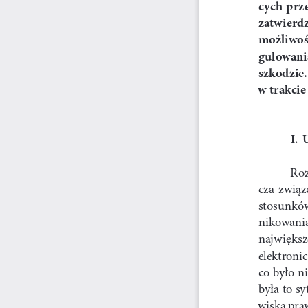
cych  prz
zatwierd
możliwość
gulowania
szkodzie.
w trakcie
I.  
Roz
cza  związa
stosunków
nikowania
największe
elektroni
co było n
była to s
wiska pra