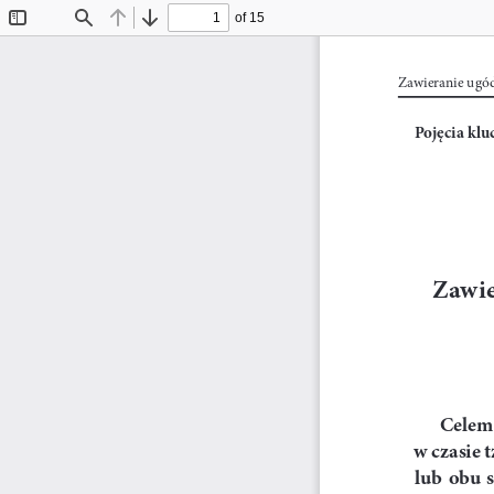
of 15
Toggle
Find
Previous
Next
Sidebar
Zawieranie ugód
Pojęcia klu
Zawie
Celem 
w czasie 
lub  obu  