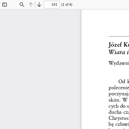
(1 of 4)
Toggle
Find
Previous
Next
Sidebar
Józef Ku
Wiara i
Wydawnic
Od k
poleceni
poczynaj
skim. W 
cych do 
ducha cz
Chrystusi
bę człow