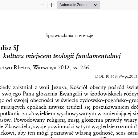
Zoom
Zoom
Out
In
Sprawozdania i recenzje
lisz SJ 
  kultura miejscem teologii fundamentalnej 
two Rhetos, Warszawa 2012, ss. 256.
DOI: 10.34839/wpt.2013.
iedy zaistniał z woli Jezusa, Kościół obecny pośród świat
e swojego Pana głoszenia Ewangelii w środowiskach różnyc
ąc od swojej obecności w świecie żydowsko-pogańsko-gre
mijających epokach zawsze trudził się poszukiwaniem dr
spotkania z człowiekiem wychowywanym w zmieniającej się
asów. Powodowany religijną misją głoszenia prawdy wiary 
e Zbawicielu, swoje powinności w tym względzie rozumiał 
iekowi, aby ten mógł poznawać własną godność, sens istnie