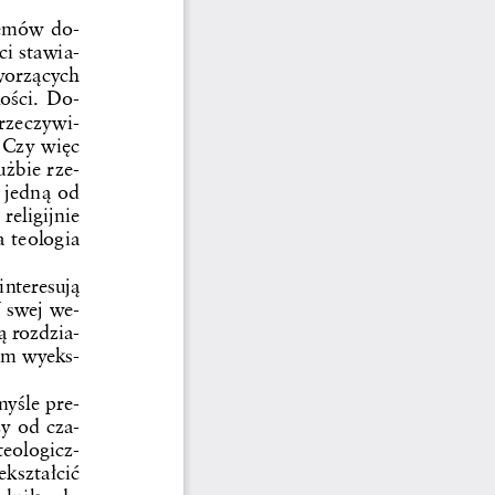
lemów do
-
ci stawia
-
worzących 
ości. Do
-
rzeczywi
-
 Czy więc 
użbie rze
-
 jedną od 
eligijnie 
teologia 
nteresują 
 swej we-
ą rozdzia-
ym wyeks-
yśle pre
-
zy od cza
-
teologicz
-
kształcić 
elnika do 