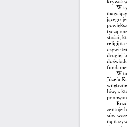
krywać w
W ty
magający
jącego j
powiększ
tyczą on
stości, k
religijna
czywiste
drugiej 
doświadc
fundame
W ta
Józefa K
wnętrznej
łów, z k
ponowanym
Rozd
zentuje h
sów wcze
ną nazyw
się w te