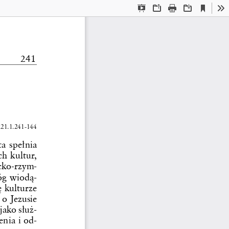
Current
Presentation
Open
Print
Download
To
View
Mode
241
21.1.241-144
a spełnia 
h kultur, 
cko-rzym-
óg wiodą-
 kulturze 
o Jezusie 
jako służ-
nia i od-