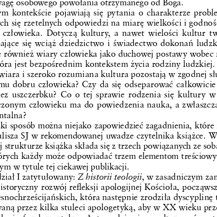
agę osobowego powołania otrzymanego od Boga.
m kontekście pojawiają się pytania o charakterze prob
ch się rzetelnych odpowiedzi na miarę wielkości i godnoś
e człowieka. Dotyczą kultury, a nawet wielości kultur t
ające się wciąż dziedzictwo i świadectwo dokonań ludzk
e również wiary człowieka jako duchowej postawy wobec 
tóra jest bezpośrednim kontekstem życia rodziny ludzkiej.
 wiara i szeroko rozumiana kultura pozostają w zgodnej sł
mu dobru człowieka? Czy da się odseparować całkowicie
bez uszczerbku? Co o tej sprawie rodzenia się kultury w r
zonym człowieku ma do powiedzenia nauka, a zwłaszcza 
ntalna?
ki sposób można niejako zapowiedzieć zagadnienia, które i
ulisza SJ w rekomendowanej uwadze czytelnika książce. W
 strukturze książka składa się z trzech powiązanych ze sob
tórych każdy może odpowiadać trzem elementom treściow
 w tytule tej ciekawej publikacji. 
ział I zatytułowany: 
Z historii teologii
, w zasadniczym zam
istoryczny rozwój refleksji apologijnej Kościoła, począws
snochrześcijańskich, która następnie zrodziła dyscyplinę 
aną przez kilka stuleci apologetyką, aby w XX wieku prze
ologię fundamentalną. Autor zdaje się przekonywać czyt