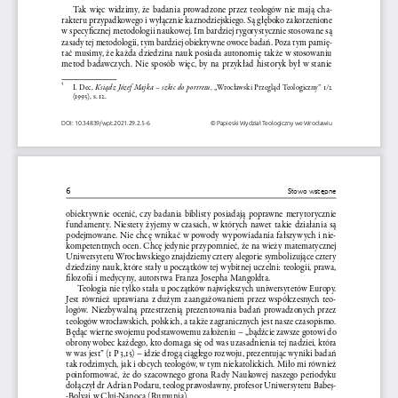
Tak  więc  widzimy,  że  badania  prowadzone  przez  teologów  nie  mają  cha
-
rakteru przypadkowego i 
wyłącznie kaznodziejskiego. Są głęboko zakorzenione 
w 
specyficznej metodologii naukowej. Im bardziej rygorystycznie stosowane są 
zasady tej metodologii, tym bardziej obiektywne owoce badań. Poza tym pamię
-
tać musimy, że każda dziedzina nauk posiada autonomię także w 
stosowaniu 
metod  badawczych.  Nie  sposób  więc,  by  na  przykład  historyk  był  w  
stanie  
1
Ksiądz  Józef  Majka  –  szkic  do  portretu
I.  Dec,  
,  „Wrocławski  Przegląd  Teologiczny”  1/2  
(1993), s. 12.
DOI: 10.34839/wpt.2021.29.2.5-6
© Papieski Wydział Teologiczny we Wrocławiu
6
Słowo wstępne
obiektywnie  ocenić,  czy  badania  biblisty  posiadają  poprawne  merytorycznie  
fundamenty.  Niestety  żyjemy  w  
czasach,  w  
których  nawet  takie  działania  są  
podejmowane.  Nie  chcę  wnikać  w  
powody  wypowiadania  fałszywych  i  
nie
-
kompetentnych ocen. Chcę jedynie przypomnieć, że na wieży matematycznej 
Uniwersytetu Wrocławskiego znajdziemy cztery alegorie symbolizujące cztery 
dziedziny nauk, które stały u 
początków tej wybitnej uczelni: teologii, prawa, 
filozofii i 
medycyny, autorstwa Franza Josepha Mangoldta.
Teologia nie tylko stała u 
początków największych uniwersytetów Europy. 
Jest  również  uprawiana  z  
dużym  zaangażowaniem  przez  współczesnych  teo
-
logów.  Niezbywalną  przestrzenią  prezentowania  badań  prowadzonych  przez  
teologów wrocławskich, polskich, a 
także zagranicznych jest nasze czasopismo. 
Będąc wierne swojemu podstawowemu założeniu – „bądźcie zawsze gotowi do 
obrony wobec każdego, kto domaga się od was uzasadnienia tej nadziei, która 
w 
was jest” (1 P 3,15) – idzie drogą ciągłego rozwoju, prezentując wyniki badań 
tak rodzimych, jak i 
obcych teologów, w 
tym niekatolickich. Miło mi również 
poinformować,  że  do  szacownego  grona  Rady  Naukowej  naszego  periodyku  
dołączył dr Adrian Podaru, teolog prawosławny, profesor Uniwersytetu Babeș-
-Bolyai w 
Cluj-Napoca (Rumunia).