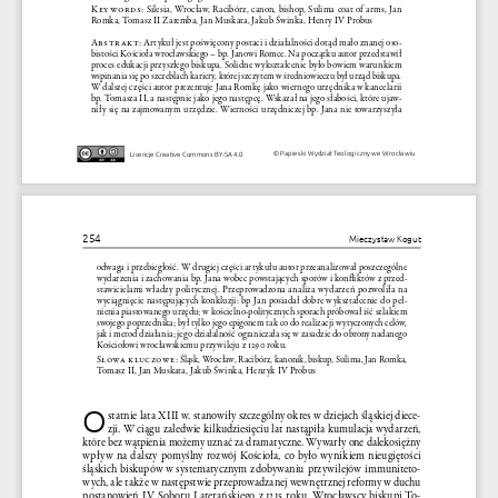
K ey wor ds
:  Silesia,  Wrocław,  Racibórz,  canon,  bishop,  Sulima  coat  of  arms,  Jan  
Romka, Tomasz II Zaremba, Jan Muskata, Jakub Świnka, Henry IV Probus
Abstrakt
: Artykuł jest poświęcony postaci i 
działalności dotąd mało znanej oso
-
bistości Kościoła wrocławskiego – bp. Janowi Romce. Na początku autor przedstawił 
proces edukacji przyszłego biskupa. Solidne wykształcenie było bowiem warunkiem 
wspinania się po szczeblach kariery, której szczytem w 
średniowieczu był urząd biskupa. 
W 
dalszej części autor prezentuje Jana Romkę jako wiernego urzędnika w 
kancelarii 
bp. Tomasza II, a 
następnie jako jego następcę. Wskazał na jego słabości, które ujaw
-
niły  się  na  zajmowanym  urzędzie.  Wierności  urzędniczej  bp.  Jana  nie  towarzyszyła  
© Papieski Wydział Teologiczny we Wrocławiu
Licencje Creative Commons BY-SA 4.0
254
Mieczysław Kogut
odwaga i 
przebiegłość. W 
drugiej części artykułu autor przeanalizował poszczególne 
wydarzenia i 
zachowania bp. Jana wobec powstających sporów i 
konfliktów z 
przed
-
stawicielami  władzy  politycznej.  Przeprowadzona  analiza  wydarzeń  pozwoliła  na  
wyciągnięcie  następujących  konkluzji:  bp  Jan  posiadał  dobre  wykształcenie  do  peł
-
nienia piastowanego urzędu; w 
kościelno-politycznych sporach próbował iść szlakiem 
swojego poprzednika; był tylko jego epigonem tak co do realizacji wytyczonych celów, 
jak i 
metod działania; jego działalność ograniczała się w 
zasadzie do obrony nadanego 
Kościołowi wrocławskiemu przywileju z 
1290 roku.
Słowa k luczowe
: Śląsk, Wrocław, Racibórz, kanonik, biskup, Sulima, Jan Romka, 
Tomasz II, Jan Muskata, Jakub Świnka, Henryk IV Probus
O
statnie lata XIII w. stanowiły szczególny okres w 
dziejach śląskiej diece
-
zji. W 
ciągu zaledwie kilkudziesięciu lat nastąpiła kumulacja wydarzeń, 
które bez wątpienia możemy uznać za dramatyczne. Wywarły one dalekosiężny 
wpływ  na  dalszy  pomyślny  rozwój  Kościoła,  co  było  wynikiem  nieugiętości  
śląskich  biskupów  w  
systematycznym  zdobywaniu  przywilejów  immuniteto
-
wych, ale także w 
następstwie przeprowadzanej wewnętrznej reformy w 
duchu 
postanowień  IV  Soboru  Laterańskiego  z  
1215  roku.  Wrocławscy  biskupi  To
-