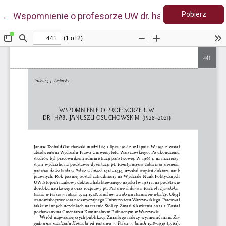
Pobie
Wróć do szczegółów artykułu
Pobierz
←
Wspomnienie o profesorze UW dr. hab. Januszu Os