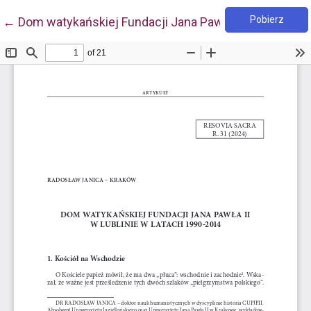
Pobie
Wróć do szczegółów artykułu
Pobierz
←
Dom watykańskiej Fundacji Jana Pawła II w Lublinie 