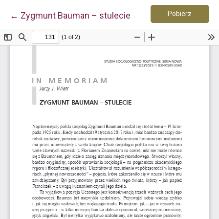
Pobierz 
Wróć do szczegółów artykułu
Pobierz
←
Zygmunt Bauman – stulecie