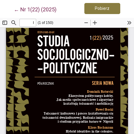
Pobierz PDF
Wróć do szczegółów artykułu
Pobierz
←
Nr 1(22) (2025)