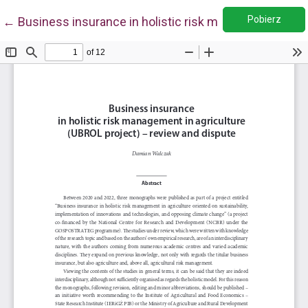
Pobie
Wróć do szczegółów artykułu
Pobierz
←
Business insurance in holistic risk management in ag