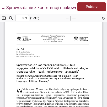
Pobie
Wróć do szczegółów artykułu
Pobierz
←
Sprawozdanie z konferencji naukowej "Biblia w języku