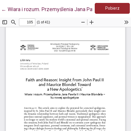
Pobie
Wróć do szczegółów artykułu
Pobierz
←
Wiara i rozum. Przemyślenia Jana Pawła II i Maurice 