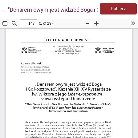
Pobie
Wróć do szczegółów artykułu
Pobierz
←
"Denarem owym jest widzieć Boga i Go kosztować". K