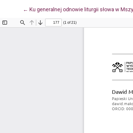
Wróć do szczegółów artykułu
←
Ku generalnej odnowie liturgii słowa w M