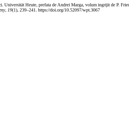
. Universität Heute, prefata de Andrei Marga, volum ingrijit de P. Frie
zny
,
19
(1), 239–241. https://doi.org/10.52097/wpt.3067