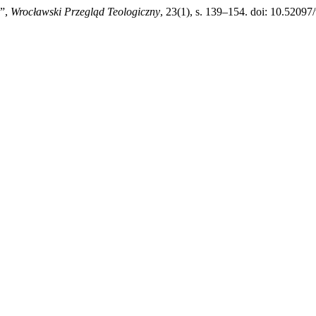
e”,
Wrocławski Przegląd Teologiczny
, 23(1), s. 139–154. doi: 10.52097