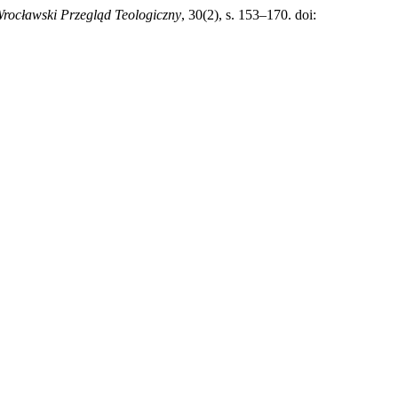
rocławski Przegląd Teologiczny
, 30(2), s. 153–170. doi: