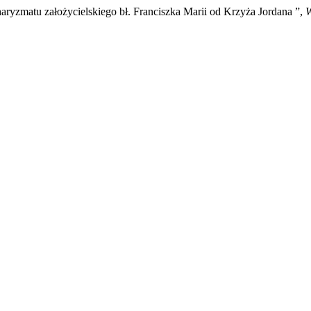
ryzmatu założycielskiego bł. Franciszka Marii od Krzyża Jordana ”,
W