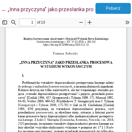
Pobie
Wróć do szczegółów artykułu
Pobierz
←
„Inna przyczyna” jako przesłanka procesowa w st