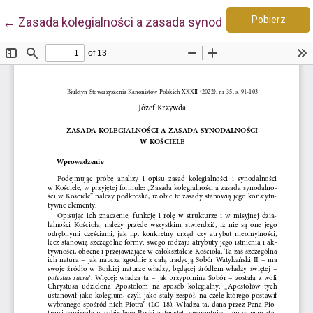
Pobie
Wróć do szczegółów artykułu
Pobierz
←
Zasada kolegialności a zasada synodalności w Koście