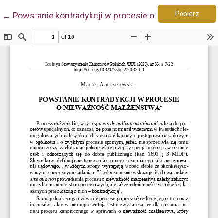
Pobie
Wróć do szczegółów artykułu
Pobierz
←
Powstanie kontradykcji w procesie o nieważność ma