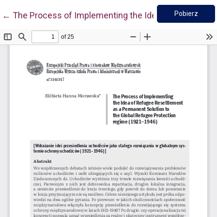
Pobie
Wróć do szczegółów artykułu
Pobierz
←
The Process of Implementing the Idea of Refugee Re