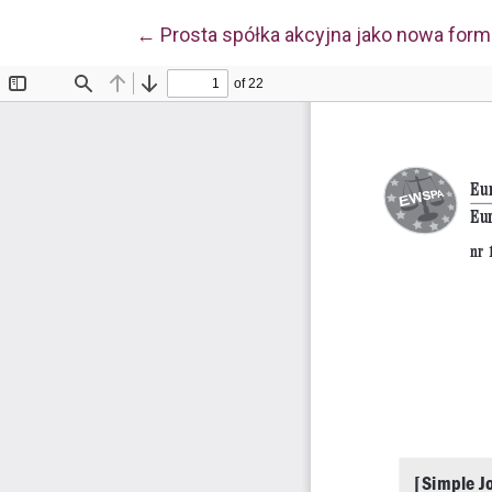
Wróć do szczegółów artykułu
←
Prosta spółka akcyjna jako nowa for